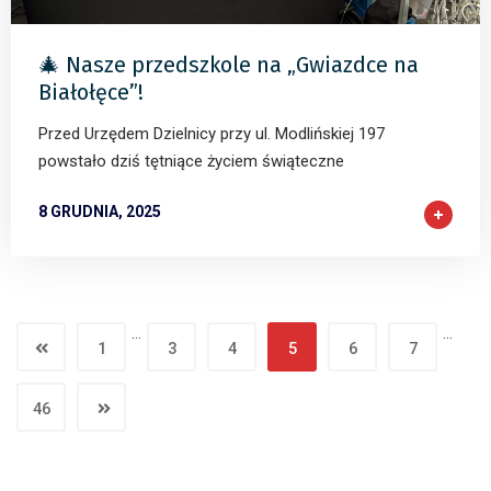
🎄 Nasze przedszkole na „Gwiazdce na
Białołęce”!
Przed Urzędem Dzielnicy przy ul. Modlińskiej 197
powstało dziś tętniące życiem świąteczne
8 GRUDNIA, 2025
…
…
1
3
4
5
6
7
46