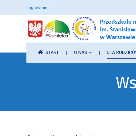
Logowanie
START
O NAS
DLA RODZIC
Ws