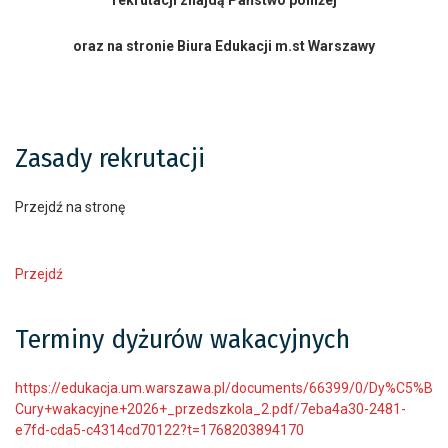
rekrutacji znajdą Państwo poniżej
oraz na stronie Biura Edukacji m.st Warszawy
Zasady rekrutacji
Przejdź na stronę
Przejdź
Terminy dyżurów wakacyjnych
https://edukacja.um.warszawa.pl/documents/66399/0/Dy%C5%B
Cury+wakacyjne+2026+_przedszkola_2.pdf/7eba4a30-2481-
e7fd-cda5-c4314cd70122?t=1768203894170