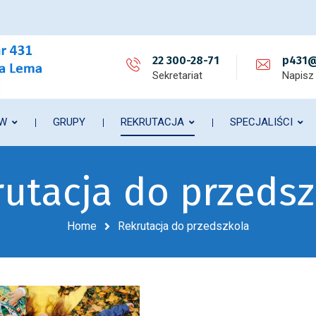
22 300-28-71
p431@
Sekretariat
Napisz
ÓW
GRUPY
REKRUTACJA
SPECJALIŚCI
rutacja do przedsz
Home
Rekrutacja do przedszkola