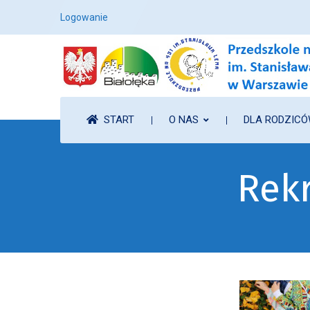
Logowanie
START
O NAS
DLA RODZIC
Rek