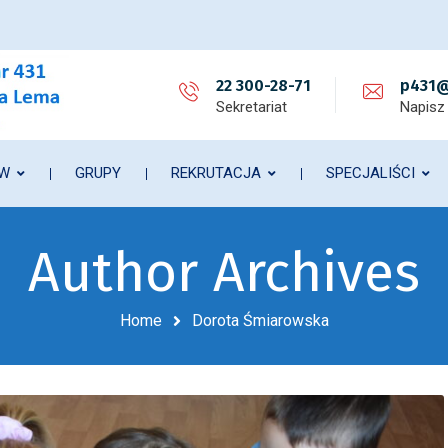
22 300-28-71
p431@
Sekretariat
Napisz
ÓW
GRUPY
REKRUTACJA
SPECJALIŚCI
Author Archives
Home
Dorota Śmiarowska