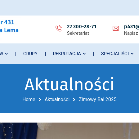
22 300-28-71
p431@
Sekretariat
Napisz
ÓW
GRUPY
REKRUTACJA
SPECJALIŚCI
Aktualności
Home
Aktualności
Zimowy Bal 2025