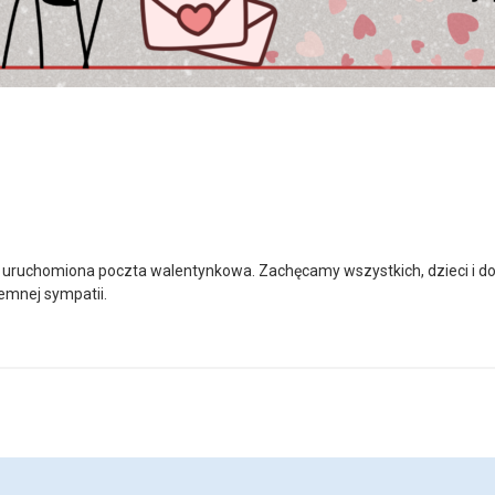
e uruchomiona poczta walentynkowa. Zachęcamy wszystkich, dzieci i d
emnej sympatii.