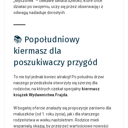
„Myszonek” – ciekawe świata dziecko, które chce
działać po swojemu, uczy się przez obserwację i z
odwagą naśladuje dorosłych.
📚 Popołudniowy
kiermasz dla
poszukiwaczy przygód
To nie był jednak koniec atrakcji! Po południu drzwi
naszego przedszkola otworzyły się szerzej dla
rodziców, na których czekał specjalny
kiermasz
książek Wydawnictwa Frajda
.
W bogatej ofercie znalazły się propozycje zarówno dla
maluszków (od 1. roku życia), jak i dla starszego
rodzeństwa w wieku nastoletnim. Rodzice mieli
wspaniałą okazję, by przejrzeć wartościowe nowości