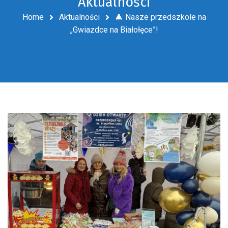
Aktualności
Home
Aktualności
🎄 Nasze przedszkole na
„Gwiazdce na Białołęce”!